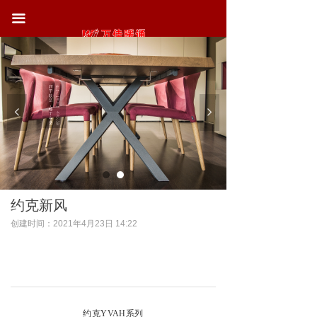
首页
끀
关于我们
精
给
行业案例
我
于
们
软
一
装
点
信
，
新闻动态
赖
臻
넳
넲
，
于
还
您
生
完
活
整
联系我们
约克新风
创建时间：
2021年4月23日
14:22
约克YVAH系列