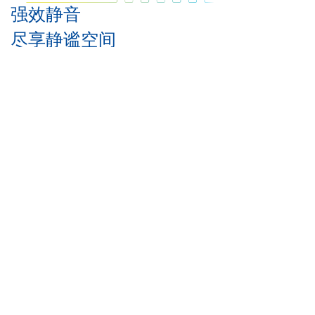
强效静音
尽享静谧空间
内置高效低噪音风机，通过先进的内部消音装置和空气
通道优化，有效降低机组噪音。最小运行噪音为
23dB(A)，比安静的图书馆分贝数更低。