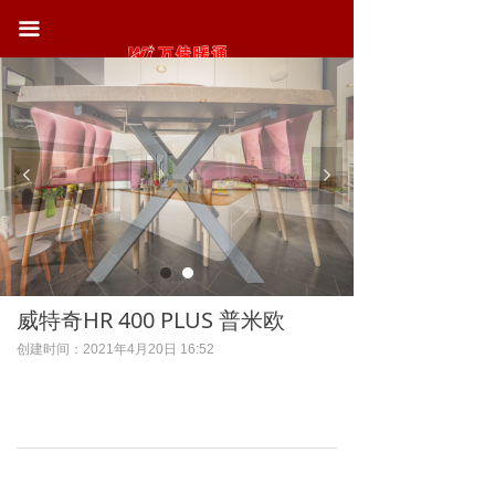
首页
끀
关于我们
精
给
我
于
们
行业案例
软
一
装
点
信
，
新闻动态
赖
넳
넲
臻
，
于
还
您
生
联系我们
完
活
整
威特奇HR 400 PLUS 普米欧
创建时间：
2021年4月20日
16:52